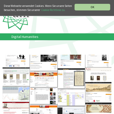
MUSIKGESCHICHTLICHE ABTEILUNG
ITALIANO
ENGLISH
Diese Webseite verwendet Cookies. Wenn Sie unsere Seiten
OK
besuchen, stimmen Sie unserer
Cookie-Richtlinie zu.
Digital Humanities