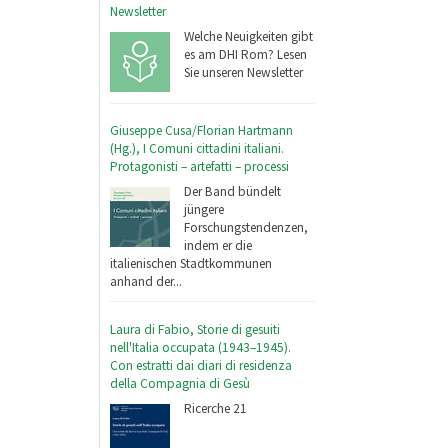
Newsletter
Welche Neuigkeiten gibt
es am DHI Rom? Lesen
Sie unseren Newsletter
Giuseppe Cusa/Florian Hartmann
(Hg.), I Comuni cittadini italiani.
Protagonisti – artefatti – processi
Der Band bündelt
jüngere
Forschungstendenzen,
indem er die
italienischen Stadtkommunen
anhand der...
Laura di Fabio, Storie di gesuiti
nell'Italia occupata (1943–1945).
Con estratti dai diari di residenza
della Compagnia di Gesù
Ricerche 21