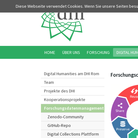
Diese Webseite verwendet Cookies. Wenn Sie unsere Seiten bes
HOME
ÜBER UNS
FORSCHUNG
DIGITAL HU
Digital Humanities am DHI Rom
Forschungs
Team
Projekte des DHI
Kooperationsprojekte
Forschungsdatenmanagement
Zenodo-Community
GitHub-Repo
Digital Collections Plattform