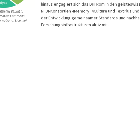
hinaus engagiert sich das DHI Rom in den geisteswis
NFDI-Konsortien 4Memory, 4Culture und TextPlus und 
 RDMkit ELIXIR is
Creative Commons
der Entwicklung gemeinsamer Standards und nachhal
ernational License)
Forschungsinfrastrukturen aktiv mit.