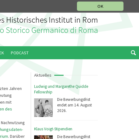
MUSIKGESCHICHTLICHE ABTEILUNG
OK
EK
PODCAST
Aktuelles
Ludwig und Margarethe Quidde
zten Jahren
Fellowship
eutung
Die Bewerbungsfrist
en mit
endet am 14. August
gen des
2026.
d Nachnutzung
Klaus Voigt-Stipendien
hungsdaten-
rium
. Darüber
Die Bewerbungsfrist