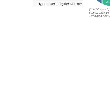
Hypotheses-Blog des DHI Rom
(Data Life Cycle by
licensed under a 
Attribution 4.0 Int