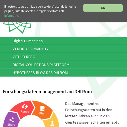
SEZIONE STORIA DELLA MUSICA
DEUTSCH
Il nostro sito web utilizza dei cookie. Visitando le nostre
OK
pagine, l’utente accetta le regole riportate nell’
informativa.
Digital Humanities
ZENODO-COMMUNITY
GITHUB-REPO
DIGITAL COLLECTIONS PLATTFORM
HYPOTHESES-BLOG DES DHI ROM
Forschungsdatenmanagement am DHI Rom
Das Management von
Forschungsdaten hat in den
letzten Jahren auch in den
Geisteswissenschaften erheblich