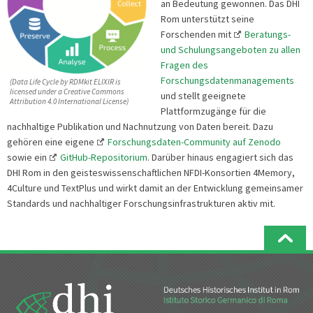
an Bedeutung gewonnen. Das DHI
Rom unterstützt seine
Forschenden mit
Beratungs-
und Schulungsangeboten zu allen
Fragen des
Forschungsdatenmanagements
(Data Life Cycle by RDMkit ELIXIR is
licensed under a Creative Commons
und stellt geeignete
Attribution 4.0 International License)
Plattformzugänge für die
nachhaltige Publikation und Nachnutzung von Daten bereit. Dazu
gehören eine eigene
Forschungsdaten-Community auf Zenodo
sowie ein
GitHub-Repositorium
. Darüber hinaus engagiert sich das
DHI Rom in den geisteswissenschaftlichen NFDI-Konsortien 4Memory,
4Culture und TextPlus und wirkt damit an der Entwicklung gemeinsamer
Standards und nachhaltiger Forschungsinfrastrukturen aktiv mit.