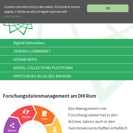
SEZIONE STORIA DELLA MUSICA
DEUTSCH
Il nostro sito web utilizza dei cookie. Visitando le nostre
OK
pagine, l’utente accetta le regole riportate nell’
informativa.
Digital Humanities
ZENODO-COMMUNITY
GITHUB-REPO
DIGITAL COLLECTIONS PLATTFORM
HYPOTHESES-BLOG DES DHI ROM
Forschungsdatenmanagement am DHI Rom
Das Management von
Forschungsdaten hat in den
letzten Jahren auch in den
Geisteswissenschaften erheblich