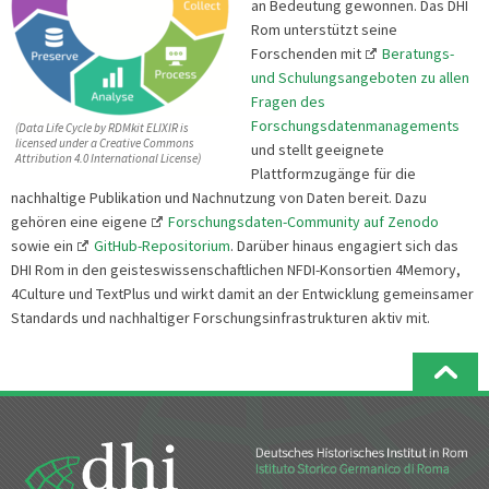
an Bedeutung gewonnen. Das DHI
Rom unterstützt seine
Forschenden mit
Beratungs-
und Schulungsangeboten zu allen
Fragen des
Forschungsdatenmanagements
(Data Life Cycle by RDMkit ELIXIR is
licensed under a Creative Commons
und stellt geeignete
Attribution 4.0 International License)
Plattformzugänge für die
nachhaltige Publikation und Nachnutzung von Daten bereit. Dazu
gehören eine eigene
Forschungsdaten-Community auf Zenodo
sowie ein
GitHub-Repositorium
. Darüber hinaus engagiert sich das
DHI Rom in den geisteswissenschaftlichen NFDI-Konsortien 4Memory,
4Culture und TextPlus und wirkt damit an der Entwicklung gemeinsamer
Standards und nachhaltiger Forschungsinfrastrukturen aktiv mit.