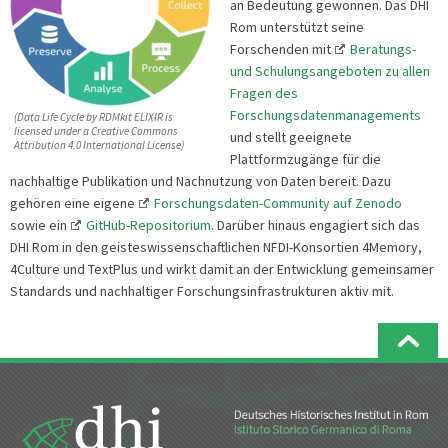
an Bedeutung gewonnen. Das DHI
Rom unterstützt seine
Forschenden mit
Beratungs-
und Schulungsangeboten zu allen
Fragen des
Forschungsdatenmanagements
(Data Life Cycle by RDMkit ELIXIR is
licensed under a Creative Commons
und stellt geeignete
Attribution 4.0 International License)
Plattformzugänge für die
nachhaltige Publikation und Nachnutzung von Daten bereit. Dazu
gehören eine eigene
Forschungsdaten-Community auf Zenodo
sowie ein
GitHub-Repositorium
. Darüber hinaus engagiert sich das
DHI Rom in den geisteswissenschaftlichen NFDI-Konsortien 4Memory,
4Culture und TextPlus und wirkt damit an der Entwicklung gemeinsamer
Standards und nachhaltiger Forschungsinfrastrukturen aktiv mit.