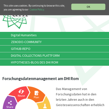
MUSIC HISTORY DEPARTMENT
DEUTSCH
This site uses cookies. By continuing to browse this site,
OK
you are agreeing to our
Cookie Policy.
Digital Humanities
ZENODO-COMMUNITY
GITHUB-REPO
DIGITAL COLLECTIONS PLATTFORM
HYPOTHESES-BLOG DES DHI ROM
Forschungsdatenmanagement am DHI Rom
Das Management von
Forschungsdaten hat in den
letzten Jahren auch in den
Geisteswissenschaften erheblich