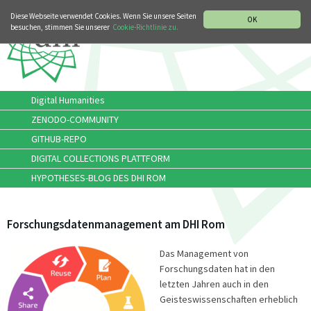
MUSIKGESCHICHTLICHE ABTEILUNG
Diese Webseite verwendet Cookies. Wenn Sie unsere Seiten
OK
besuchen, stimmen Sie unserer
Cookie-Richtlinie zu.
Digital Humanities
ZENODO-COMMUNITY
GITHUB-REPO
DIGITAL COLLECTIONS PLATTFORM
HYPOTHESES-BLOG DES DHI ROM
Forschungsdatenmanagement am DHI Rom
Das Management von
Forschungsdaten hat in den
letzten Jahren auch in den
Geisteswissenschaften erheblich