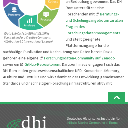
an Bedeutung gewonnen. Das DHI
Rom unterstützt seine
Forschenden mit
Beratungs-
und Schulungsangeboten zu allen
Fragen des
Forschungsdatenmanagements
(Data Life Cycle by RDMkit ELIXIR is
licensed under a Creative Commons
und stellt geeignete
Attribution 4.0 International License)
Plattformzugänge für die
nachhaltige Publikation und Nachnutzung von Daten bereit. Dazu
gehören eine eigene
Forschungsdaten-Community auf Zenodo
sowie ein
GitHub-Repositorium
. Darüber hinaus engagiert sich das
DHI Rom in den geisteswissenschaftlichen NFDI-Konsortien 4Memory,
4Culture und TextPlus und wirkt damit an der Entwicklung gemeinsamer
Standards und nachhaltiger Forschungsinfrastrukturen aktiv mit.