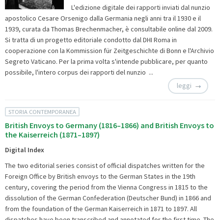
L'edizione digitale dei rapporti inviati dal nunzio
apostolico Cesare Orsenigo dalla Germania negli anni tra il 1930 e il
1939, curata da Thomas Brechenmacher, è consultabile online dal 2009.
Si tratta di un progetto editoriale condotto dal DHI Roma in
cooperazione con la Kommission für Zeitgeschichte di Bonn e l'Archivio
Segreto Vaticano. Per la prima volta s'intende pubblicare, per quanto
possibile, l'intero corpus dei rapporti del nunzio ...
leggi
STORIA CONTEMPORANEA
British Envoys to Germany (1816–1866) and British Envoys to
the Kaiserreich (1871–1897)
Digital Index
The two editorial series consist of official dispatches written for the
Foreign Office by British envoys to the German States in the 19th
century, covering the period from the Vienna Congress in 1815 to the
dissolution of the German Confederation (Deutscher Bund) in 1866 and
from the foundation of the German Kaiserreich in 1871 to 1897. All
dispatches have been transcribed and annotated for the first time. The