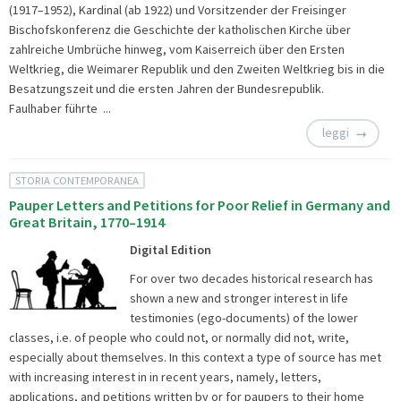
(1917–1952), Kardinal (ab 1922) und Vorsitzender der Freisinger
Bischofskonferenz die Geschichte der katholischen Kirche über
zahlreiche Umbrüche hinweg, vom Kaiserreich über den Ersten
Weltkrieg, die Weimarer Republik und den Zweiten Weltkrieg bis in die
Besatzungszeit und die ersten Jahren der Bundesrepublik.
Faulhaber führte ...
leggi
STORIA CONTEMPORANEA
Pauper Letters and Petitions for Poor Relief in Germany and
Great Britain, 1770–1914
Digital Edition
For over two decades historical research has
shown a new and stronger interest in life
testimonies (ego-documents) of the lower
classes, i.e. of people who could not, or normally did not, write,
especially about themselves. In this context a type of source has met
with increasing interest in in recent years, namely, letters,
applications, and petitions written by or for paupers to their home