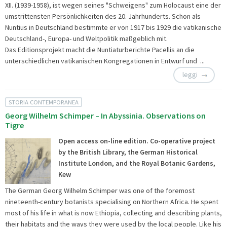
XII. (1939-1958), ist wegen seines "Schweigens" zum Holocaust eine der
umstrittensten Persönlichkeiten des 20. Jahrhunderts. Schon als
Nuntius in Deutschland bestimmte er von 1917 bis 1929 die vatikanische
Deutschland-, Europa- und Weltpolitik maßgeblich mit.
Das Editionsprojekt macht die Nuntiaturberichte Pacellis an die
unterschiedlichen vatikanischen Kongregationen in Entwurf und ...
leggi
STORIA CONTEMPORANEA
Georg Wilhelm Schimper – In Abyssinia. Observations on
Tigre
Open access on-line edition. Co-operative project
by the British Library, the German Historical
Institute London, and the Royal Botanic Gardens,
Kew
The German Georg Wilhelm Schimper was one of the foremost
nineteenth-century botanists specialising on Northern Africa. He spent
most of his life in what is now Ethiopia, collecting and describing plants,
their habitats and the ways they were used by the local people. Like his