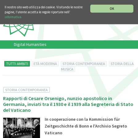
SEZIONE STORIA DELLA MUSICA
DEUTSCH
ENGLISH
Il nostro sito web utilizza dei cookie. Visitando le nostre
OK
pagine, l’utente accetta le regole riportate nell’
informativa.
Digital Humanities
TUTTI AMBITI
ETÀ MODERNA
STORIA CONTEMPORANEA
STORIA DELLA
MUSICA
STORIA CONTEMPORANEA
Rapporti di Cesare Orsenigo, nunzio apostolico in
Germania, inviati tra il 1930 e il 1939 alla Segreteria di Stato
del Vaticano
In cooperazione con la Kommission für
Zeitgeschichte di Bonn e l'Archivio Segreto
Vaticano