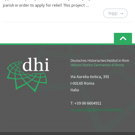
parish in order to apply for relief. This project ...
leggi
Via Aurelia Antica, 391
I-00165 Roma
Italia
T: +39 06 6604921
reception[at]dhi-roma[dot]it