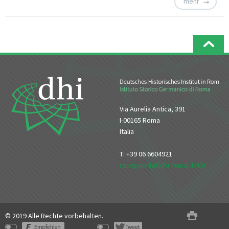
mehr
Via Aurelia Antica, 391
I-00165 Roma
Italia
T: +39 06 6604921
reception[at]dhi-roma[dot]it
© 2019 Alle Rechte vorbehalten.