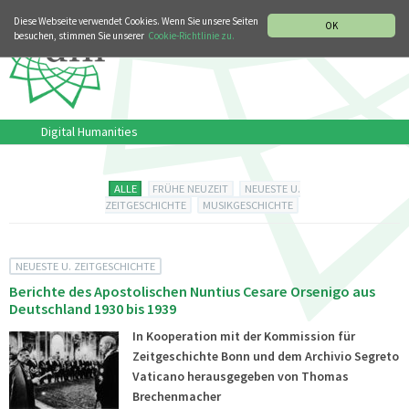
MUSIKGESCHICHTLICHE ABTEILUNG
ITALIANO
ENGLISH
Diese Webseite verwendet Cookies. Wenn Sie unsere Seiten
OK
besuchen, stimmen Sie unserer
Cookie-Richtlinie zu.
Digital Humanities
ALLE
FRÜHE NEUZEIT
NEUESTE U.
ZEITGESCHICHTE
MUSIKGESCHICHTE
NEUESTE U. ZEITGESCHICHTE
Berichte des Apostolischen Nuntius Cesare Orsenigo aus
Deutschland 1930 bis 1939
In Kooperation mit der Kommission für
Zeitgeschichte Bonn und dem Archivio Segreto
Vaticano herausgegeben von Thomas
Brechenmacher