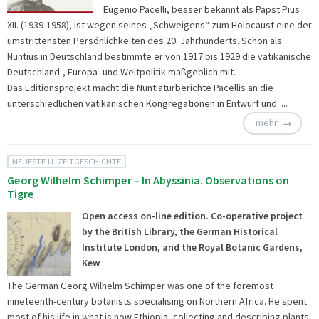
Eugenio Pacelli, besser bekannt als Papst Pius
XII. (1939-1958), ist wegen seines „Schweigens“ zum Holocaust eine der
umstrittensten Persönlichkeiten des 20. Jahrhunderts. Schon als
Nuntius in Deutschland bestimmte er von 1917 bis 1929 die vatikanische
Deutschland-, Europa- und Weltpolitik maßgeblich mit.
Das Editionsprojekt macht die Nuntiaturberichte Pacellis an die
unterschiedlichen vatikanischen Kongregationen in Entwurf und ...
mehr
NEUESTE U. ZEITGESCHICHTE
Georg Wilhelm Schimper – In Abyssinia. Observations on
Tigre
Open access on-line edition. Co-operative project
by the British Library, the German Historical
Institute London, and the Royal Botanic Gardens,
Kew
The German Georg Wilhelm Schimper was one of the foremost
nineteenth-century botanists specialising on Northern Africa. He spent
most of his life in what is now Ethiopia, collecting and describing plants,