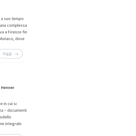
, a suo tempo
o una complessa
a a Firenze fin
 Monaco, dove
leggi
. Henner
 in cui si
nza – documenti
modello
ne integrale