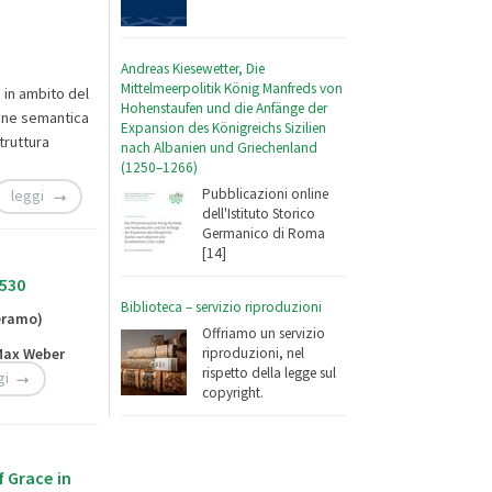
Andreas Kiesewetter, Die
Mittelmeerpolitik König Manfreds von
 in ambito del
Hohenstaufen und die Anfänge der
one semantica
Expansion des Königreichs Sizilien
struttura
nach Albanien und Griechenland
(1250–1266)
Pubblicazioni online
leggi
dell'Istituto Storico
Germanico di Roma
[14]
1530
Biblioteca – servizio riproduzioni
Teramo)
Offriamo un servizio
 Max Weber
riproduzioni, nel
rispetto della legge sul
gi
copyright.
 Grace in