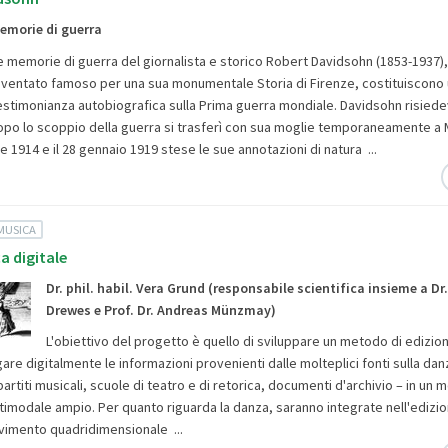
emorie di guerra
e memorie di guerra del giornalista e storico Robert Davidsohn (1853-1937)
iventato famoso per una sua monumentale Storia di Firenze, costituiscon
estimonianza autobiografica sulla Prima guerra mondiale. Davidsohn risiedev
opo lo scoppio della guerra si trasferì con sua moglie temporaneamente a
re 1914 e il 28 gennaio 1919 stese le sue annotazioni di natura ...
MUSICA
a digitale
Dr. phil. habil. Vera Grund (responsabile scientifica insieme a Dr
Drewes e Prof. Dr. Andreas Münzmay)
L'obiettivo del progetto è quello di sviluppare un metodo di edizione
re digitalmente le informazioni provenienti dalle molteplici fonti sulla da
partiti musicali, scuole di teatro e di retorica, documenti d'archivio – in un 
ltimodale ampio. Per quanto riguarda la danza, saranno integrate nell'edizio
movimento quadridimensionale ...