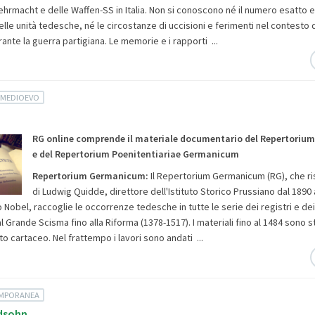
hrmacht e delle Waffen-SS in Italia. Non si conoscono né il numero esatto e
lle unità tedesche, né le circostanze di uccisioni e ferimenti nel contesto di
rante la guerra partigiana. Le memorie e i rapporti ...
 MEDIOEVO
RG online comprende il materiale documentario del Repertori
e del Repertorium Poenitentiariae Germanicum
Repertorium Germanicum:
Il Repertorium Germanicum (RG), che ris
di Ludwig Quidde, direttore dell'Istituto Storico Prussiano dal 1890 a
Nobel, raccoglie le occorrenze tedesche in tutte le serie dei registri e dei
l Grande Scisma fino alla Riforma (1378-1517). I materiali fino al 1484 sono st
o cartaceo. Nel frattempo i lavori sono andati ...
EMPORANEA
dsohn