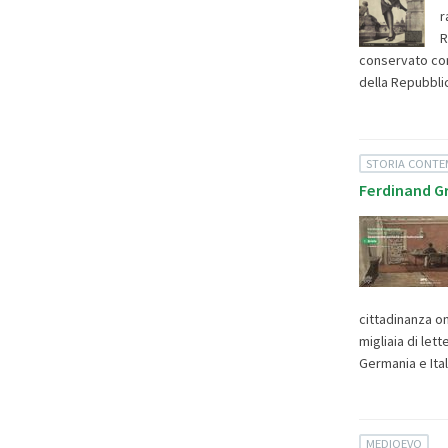
r
R
conservato com
della Repubblic
STORIA CONT
Ferdinand Gr
cittadinanza on
migliaia di let
Germania e Itali
MEDIOEVO