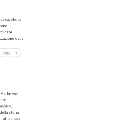
razia, che si
vrano
rminate
zzazione della
leggi
 Martin von
onte
lassico,
della storia
n tutta la sua