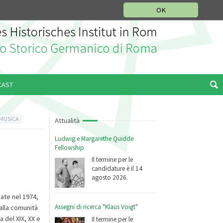
SEZIONE STORIA DELLA MUSICA
DEUTSCH
ENGLISH
OK
CAST
 MUSICA
Attualità
Ludwig e Margarethe Quidde
Fellowship
Il termine per le
candidature è il 14
agosto 2026.
nate nel 1974,
Assegni di ricerca "Klaus Voigt"
 alla comunità
a del XIX, XX e
Il termine per le