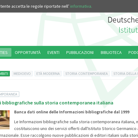
’utente accetta le regole riportate nell’
informativa.
TIES
OPPORTUNITÀ
EVENTI
PUBBLICAZIONI
BIBLIOTECA
POD
MBITI
MEDIOEVO
ETÀ MODERNA
STORIA CONTEMPORANEA
STORIA DELLA
EMPORANEA
 bibliografiche sulla storia contemporanea italiana
Banca dati online delle Informazioni bibliografiche dal 1999
Le Informazioni bibliografiche sulla storia contemporanea italiana, 
costituiscono uno dei servizi offerti dall'Istituto Storico Germanico
ernazionale. Esse raccolgono nuove pubblicazioni di editori italiani sulla stori