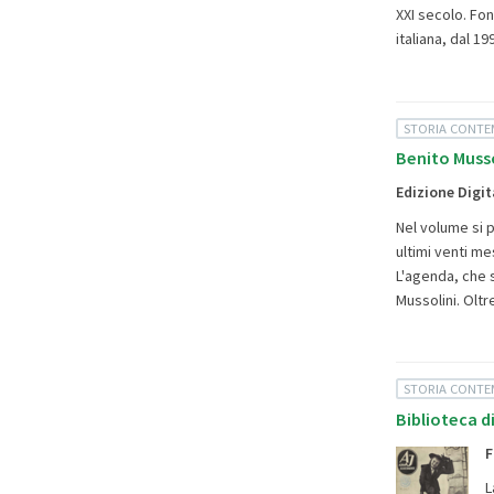
XXI secolo. Fo
italiana, dal 
STORIA CONT
Benito Musso
Edizione Digit
Nel volume si p
ultimi venti me
L'agenda, che s
Mussolini. Oltr
STORIA CONT
Biblioteca d
F
L