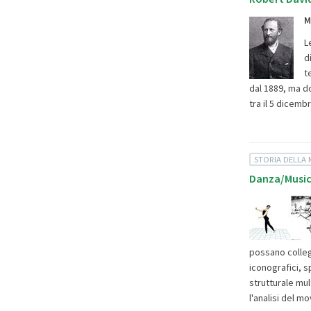
M
L
d
t
dal 1889, ma d
tra il 5 dicemb
STORIA DELLA 
Danza/Music
possano collega
iconografici, s
strutturale mu
l'analisi del 