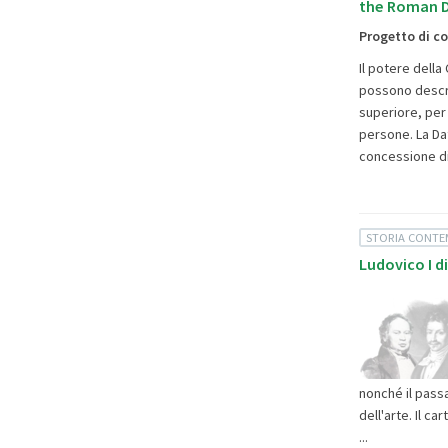
the Roman D
Progetto di c
Il potere della
possono descri
superiore, per
persone. La Dat
concessione d
STORIA CONT
Ludovico I d
nonché il passa
dell'arte. Il ca
...