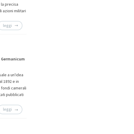
 la precisa
 azioni militari
leggi
um Germanicum
ale a un'idea
l 1892 e in
 fondi camerali
ati pubblicati
leggi