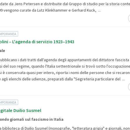
ndate da Jens Petersen e distribuite dal Gruppo di studio per la storia co
1999 vengono curate da Lutz Klinkhammer e Gerhard Kuck, ...
EMPORANEA
lini – L'agenda di servizio 1923–1943
ale
ubblicano i dati tratti dall'agenda degli appuntamenti del dittatore fascista r
si del suo regime, quando l'Italia settentrionale si trovò sotto l'occupazio
i è conservata quasi per intero, riporta i nomi delle persone che si recaron
e agli elenchi delle udienze, preparati dalla "Segreteria particolare del ...
EMPORANEA
igitale Duilio Susmel
ondo giornali sul fascismo in Italia
a biblioteca di Duilio Susmel (monografie, "letteratura grigia" e giornali, no