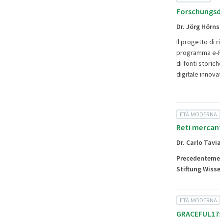
Forschungsda
Dr. Jörg Hörn
Il progetto di 
programma e-Re
di fonti storich
digitale innova
ETÀ MODERNA
Reti mercant
Dr. Carlo Tavi
Precedentemen
Stiftung
Wisse
ETÀ MODERNA
GRACEFUL17: