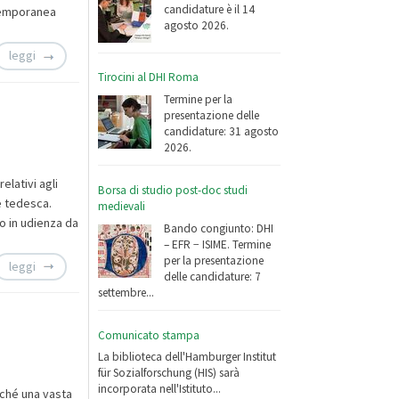
candidature è il 14
ntemporanea
agosto 2026.
leggi
Tirocini al DHI Roma
Termine per la
presentazione delle
candidature: 31 agosto
2026.
elativi agli
Borsa di studio post-doc studi
ne tedesca.
medievali
o in udienza da
Bando congiunto: DHI
– EFR − ISIME. Termine
per la presentazione
leggi
delle candidature: 7
settembre...
Comunicato stampa
La biblioteca dell'Hamburger Institut
für Sozialforschung (HIS) sarà
incorporata nell'Istituto...
nché una vasta