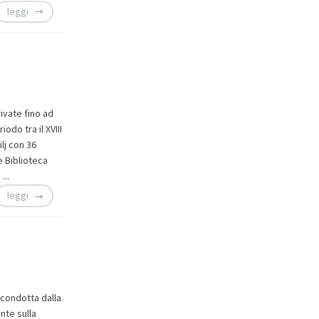
leggi
ivate fino ad
do tra il XVIII
ilj con 36
te Biblioteca
 ...
leggi
 condotta dalla
nte sulla