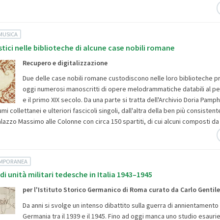
MUSICA
stici nelle biblioteche di alcune case nobili romane
Recupero e digitalizzazione
Due delle case nobili romane custodiscono nelle loro biblioteche pr
oggi numerosi manoscritti di opere melodrammatiche databili al perio
e il primo XIX secolo. Da una parte si tratta dell'Archivio Doria Pamph
umi collettanei e ulteriori fascicoli singoli, dall'altra della ben più consisten
azzo Massimo alle Colonne con circa 150 spartiti, di cui alcuni composti da
EMPORANEA
di unità militari tedesche in Italia 1943–1945
per l'Istituto Storico Germanico di Roma curato da Carlo Gentile
Da anni si svolge un intenso dibattito sulla guerra di annientamento
Germania tra il 1939 e il 1945. Fino ad oggi manca uno studio esaurie