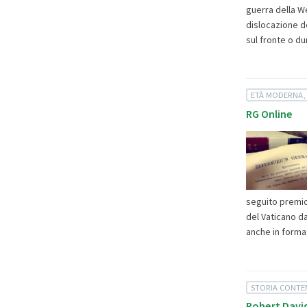
guerra della We
dislocazione de
sul fronte o du
ETÀ MODERNA,
RG Online
seguito premio 
del Vaticano da
anche in format
STORIA CONT
Robert Davi