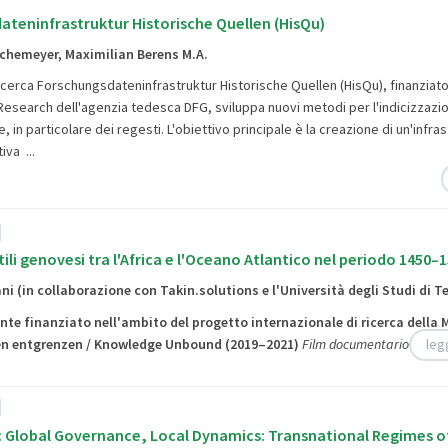
teninfrastruktur Historische Quellen (HisQu)
schemeyer, Maximilian Berens M.A.
ricerca
Forschungsdateninfrastruktur Historische Quellen (HisQu), finanziato
search dell'agenzia tedesca DFG, sviluppa nuovi metodi per l'indicizzazi
e, in particolare dei regesti. L'obiettivo principale è la creazione di un'infra
tiva ...
ili genovesi tra l'Africa e l'Oceano Atlantico nel periodo 1450–
ani (in collaborazione con Takin.solutions e l'Università degli Studi di 
te finanziato nell'ambito del progetto internazionale di ricerca della
n entgrenzen / Knowledge Unbound
(2019–2021)
Film documentario
leg
 Global Governance, Local Dynamics: Transnational Regimes of