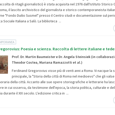
accolta di ritagli giornalistici) è stata acquisita nel 1976 dall'Istituto Storic
oma, il lascito archivistico del giornalista e storico contemporaneista italia
e "Fondo Duilio Susmel" presso il Centro studi e documentazione sul peri
a Sociale Italiana a Salò. La biblioteca ...
EMPORANEA
egorovius: Poesia e scienza. Raccolta di lettere italiane e ted
Prof. Dr. Martin Baumeister e Dr. Angela Steinsiek (in collaboraz
Theodor Costea, Mariana Ramazzotti et al.)
Ferdinand Gregorovius visse più di venti anni a Roma. Vi nacque la 
principale, la "Storia della città di Roma nel medioevo" che gli valse
oraria della città. Accanto alle sue opere storiografiche e letterarie ha las
tere in cui osserva, da testimone dell'epoca, la storia politica, culturale e del
a durante il XIX secolo. L'edizione critica in ...