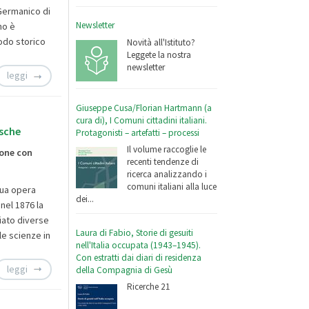
o Germanico di
Newsletter
no è
odo storico
Novità all'Istituto?
Leggete la nostra
newsletter
leggi
Giuseppe Cusa/Florian Hartmann (a
cura di), I Comuni cittadini italiani.
esche
Protagonisti – artefatti – processi
Il volume raccoglie le
ione con
recenti tendenze di
ricerca analizzando i
comuni italiani alla luce
sua opera
dei...
 nel 1876 la
ciato diverse
Laura di Fabio, Storie di gesuiti
le scienze in
nell'Italia occupata (1943–1945).
Con estratti dai diari di residenza
leggi
della Compagnia di Gesù
Ricerche 21