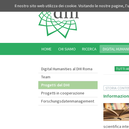
Il nostro sito web utilizza dei cookie. Visitando le nostre pagine, l
HOME
CHI SIAMO
RICERCA
DIGITAL HUMANI
Digital Humanities al DHI Roma
TUTTI A
Team
Progetti del DHI
STORIA CONT
Progetti in cooperazione
Informazioni
Forschungsdatenmanagement
scientifica int