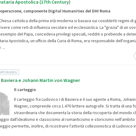
ataria Apostolica (17th Century)
ooperazione, componente Digital Humanities del DHI Roma
 Chiesa cattolica della prima età moderna si basava sui cosiddetti regimi di g
vere come reti di influenza secolare ed ecclesiastica. La "grazia" di un so
 esempio del Papa, concedeva privilegi speciali, redditi o prebende a dete
aria Apostolica, un ufficio della Curia di Roma, era responsabile dell'organi
i ...
EMPORANEA
i Baviera e Johann Martin von Wagner
Il carteggio
Il carteggio fra Ludovico I di Baviera e il suo agente a Roma, Johann
Wagner, comprende circa 1.470 lettere autografe. Si tratta di una f
straordinaria che documenta la storia della riscoperta del mondo c
ggio dall'idealismo e classicismo al romanticismo e storicismo nell'ambito 
rteggio permette, inoltre, di ricostruire l'attività collezionistica di Ludovico i