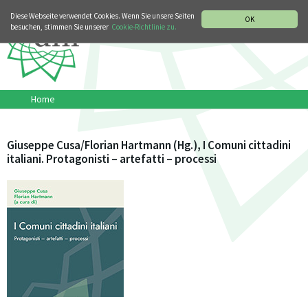
MUSIKGESCHICHTLICHE ABTEILUNG
ITALIANO
ENGLISH
Diese Webseite verwendet Cookies. Wenn Sie unsere Seiten
OK
besuchen, stimmen Sie unserer
Cookie-Richtlinie zu.
Home
Giuseppe Cusa/Florian Hartmann (Hg.), I Comuni cittadini
italiani. Protagonisti – artefatti – processi