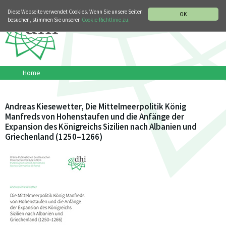
MUSIKGESCHICHTLICHE ABTEILUNG
ITALIANO
ENGLISH
Diese Webseite verwendet Cookies. Wenn Sie unsere Seiten
OK
besuchen, stimmen Sie unserer
Cookie-Richtlinie zu.
Home
Andreas Kiesewetter, Die Mittelmeerpolitik König
Manfreds von Hohenstaufen und die Anfänge der
Expansion des Königreichs Sizilien nach Albanien und
Griechenland (1250–1266)