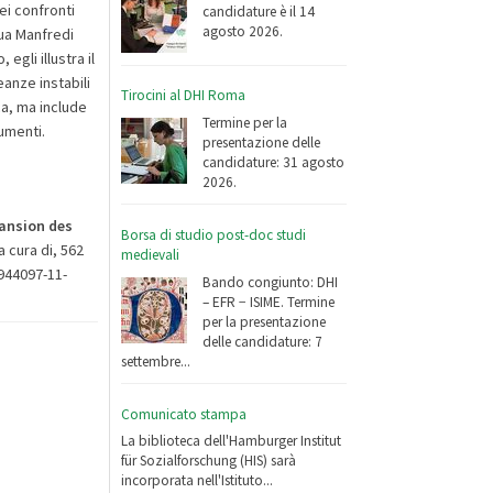
nei confronti
candidature è il 14
agosto 2026.
dua Manfredi
egli illustra il
eanze instabili
Tirocini al DHI Roma
ca, ma include
Termine per la
umenti.
presentazione delle
candidature: 31 agosto
2026.
pansion des
Borsa di studio post-doc studi
a cura di, 562
medievali
-944097-11-
Bando congiunto: DHI
– EFR − ISIME. Termine
per la presentazione
delle candidature: 7
settembre...
Comunicato stampa
La biblioteca dell'Hamburger Institut
für Sozialforschung (HIS) sarà
incorporata nell'Istituto...