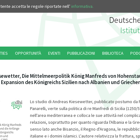
’utente accetta le regole riportate nell’
informativa.
TIES
OPPORTUNITÀ
EVENTI
PUBBLICAZIONI
BIBLIOTECA
POD
sewetter, Die Mittelmeerpolitik König Manfreds von Hohensta
 Expansion des Königreichs Sizilien nach Albanien und Grieche
Lo studio di Andreas Kiesewetter, pubblicato postumo da
Panarelli, verte sulla politica di re Manfredi di Sicilia (1250
nell'area mediterranea e colloca le sue attività nel complica
relazioni, soprattutto per quanto riguarda l'Albania e la Gre
senso lato anche Bisanzio, il Regno d'Aragona, le repubbli
italiane e i domini islamici. L'autore relativizza la frattura, 