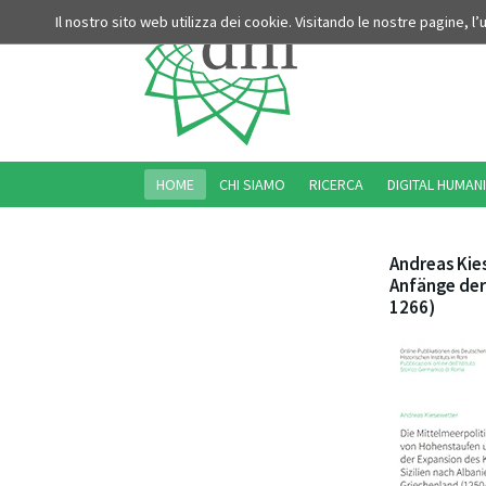
Il nostro sito web utilizza dei cookie. Visitando le nostre pagine, l
HOME
CHI SIAMO
RICERCA
DIGITAL HUMANI
Andreas Kie
Anfänge der
1266)