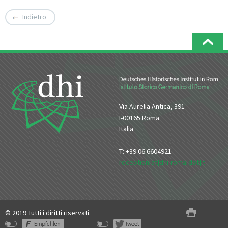
Indietro
Via Aurelia Antica, 391
I-00165 Roma
Italia
T: +39 06 6604921
reception[at]dhi-roma[dot]it
© 2019 Tutti i diritti riservati.