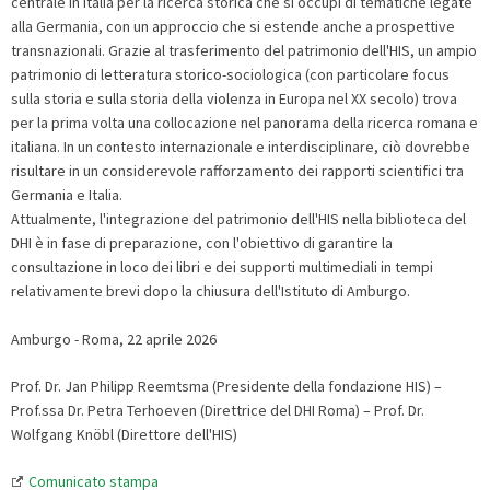
centrale in Italia per la ricerca storica che si occupi di tematiche legate
alla Germania, con un approccio che si estende anche a prospettive
transnazionali. Grazie al trasferimento del patrimonio dell'HIS, un ampio
patrimonio di letteratura storico-sociologica (con particolare focus
sulla storia e sulla storia della violenza in Europa nel XX secolo) trova
per la prima volta una collocazione nel panorama della ricerca romana e
italiana. In un contesto internazionale e interdisciplinare, ciò dovrebbe
risultare in un considerevole rafforzamento dei rapporti scientifici tra
Germania e Italia.
Attualmente, l'integrazione del patrimonio dell'HIS nella biblioteca del
DHI è in fase di preparazione, con l'obiettivo di garantire la
consultazione in loco dei libri e dei supporti multimediali in tempi
relativamente brevi dopo la chiusura dell'Istituto di Amburgo.
Amburgo - Roma, 22 aprile 2026
Prof. Dr. Jan Philipp Reemtsma (Presidente della fondazione HIS) –
Prof.ssa Dr. Petra Terhoeven (Direttrice del DHI Roma) – Prof. Dr.
Wolfgang Knöbl (Direttore dell'HIS)
Comunicato stampa