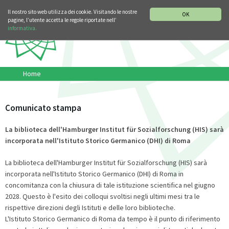
SEZIONE STORIA DELLA MUSICA
DEUTSCH
ENGLISH
Il nostro sito web utilizza dei cookie. Visitando le nostre
OK
pagine, l’utente accetta le regole riportate nell’
informativa.
Home
Comunicato stampa
La biblioteca dell'Hamburger Institut für Sozialforschung (HIS) sarà
incorporata nell'Istituto Storico Germanico (DHI) di Roma
La biblioteca dell'Hamburger Institut für Sozialforschung (HIS) sarà
incorporata nell'Istituto Storico Germanico (DHI) di Roma in
concomitanza con la chiusura di tale istituzione scientifica nel giugno
2028. Questo è l'esito dei colloqui svoltisi negli ultimi mesi tra le
rispettive direzioni degli Istituti e delle loro biblioteche.
L'Istituto Storico Germanico di Roma da tempo è il punto di riferimento