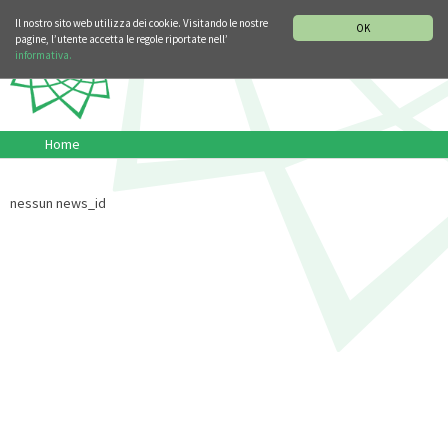
SEZIONE STORIA DELLA MUSICA
DEUTSCH
ENGLISH
Il nostro sito web utilizza dei cookie. Visitando le nostre
OK
pagine, l’utente accetta le regole riportate nell’
informativa.
Home
nessun news_id