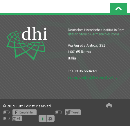
Via Aurelia Antica, 391
I-00165 Roma
Italia
T: +39 06 6604921
reception[at]dhi-roma[dot]it
© 2019 Tutti i diritti riservati.