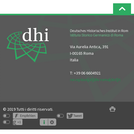
Via Aurelia Antica, 391
I-00165 Roma
Italia
T: +39 06 6604921
reception[at]dhi-roma[dot]it
© 2019 Tutti i diritti riservati.