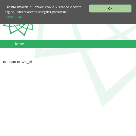
SEZIONE STORIA DELLA MUSICA
DEUTSCH
ENGLISH
Il nostro sito web utilizza dei cookie. Visitando le nostre
OK
pagine, l’utente accetta le regole riportate nell’
informativa.
Home
nessun news_id