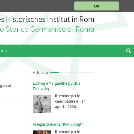
SEZIONE STORIA DELLA MUSICA
DEUTSCH
ENGLISH
OK
CAST
Attualità
Ludwig e Margarethe Quidde
gge sul
Fellowship
Il termine per le
candidature è il 14
agosto 2026.
Assegni di ricerca "Klaus Voigt"
Il termine per le