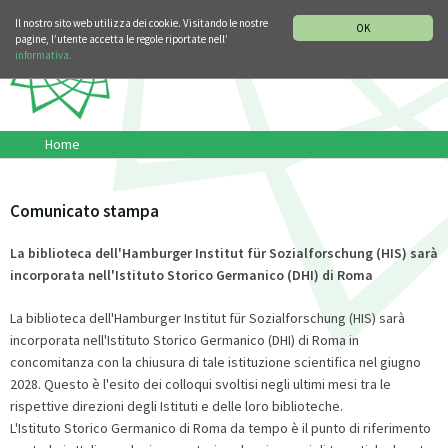
SEZIONE STORIA DELLA MUSICA
DEUTSCH
ENGLISH
Il nostro sito web utilizza dei cookie. Visitando le nostre
OK
pagine, l’utente accetta le regole riportate nell’
informativa.
Home
Comunicato stampa
La biblioteca dell'Hamburger Institut für Sozialforschung (HIS) sarà
incorporata nell'Istituto Storico Germanico (DHI) di Roma
La biblioteca dell'Hamburger Institut für Sozialforschung (HIS) sarà
incorporata nell'Istituto Storico Germanico (DHI) di Roma in
concomitanza con la chiusura di tale istituzione scientifica nel giugno
2028. Questo è l'esito dei colloqui svoltisi negli ultimi mesi tra le
rispettive direzioni degli Istituti e delle loro biblioteche.
L'Istituto Storico Germanico di Roma da tempo è il punto di riferimento