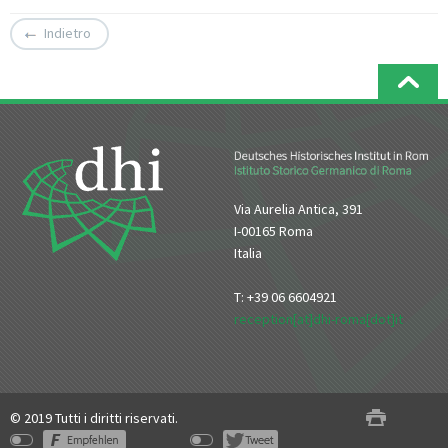
Indietro
Via Aurelia Antica, 391
I-00165 Roma
Italia
T: +39 06 6604921
reception[at]dhi-roma[dot]it
© 2019 Tutti i diritti riservati.