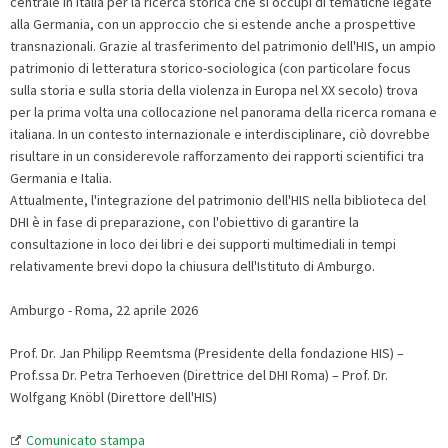
centrale in Italia per la ricerca storica che si occupi di tematiche legate
alla Germania, con un approccio che si estende anche a prospettive
transnazionali. Grazie al trasferimento del patrimonio dell'HIS, un ampio
patrimonio di letteratura storico-sociologica (con particolare focus
sulla storia e sulla storia della violenza in Europa nel XX secolo) trova
per la prima volta una collocazione nel panorama della ricerca romana e
italiana. In un contesto internazionale e interdisciplinare, ciò dovrebbe
risultare in un considerevole rafforzamento dei rapporti scientifici tra
Germania e Italia.
Attualmente, l'integrazione del patrimonio dell'HIS nella biblioteca del
DHI è in fase di preparazione, con l'obiettivo di garantire la
consultazione in loco dei libri e dei supporti multimediali in tempi
relativamente brevi dopo la chiusura dell'Istituto di Amburgo.
Amburgo - Roma, 22 aprile 2026
Prof. Dr. Jan Philipp Reemtsma (Presidente della fondazione HIS) –
Prof.ssa Dr. Petra Terhoeven (Direttrice del DHI Roma) – Prof. Dr.
Wolfgang Knöbl (Direttore dell'HIS)
Comunicato stampa