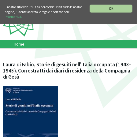
SEZIONE STORIA DELLA MUSICA
DEUTSCH
ENGLISH
Il nostro sito web utilizza dei cookie. Visitando le nostre
OK
pagine, l’utente accetta le regole riportate nell’
informativa.
Home
Laura di Fabio, Storie di gesuiti nell'Italia occupata (1943–
1945). Con estratti dai diari di residenza della Compagnia
di Gesù