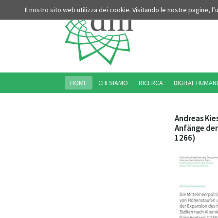
Il nostro sito web utilizza dei cookie. Visitando le nostre pagine, l
HOME
CHI SIAMO
RICERCA
DIGITAL HUMANI
Andreas Kie
Anfänge der
1266)