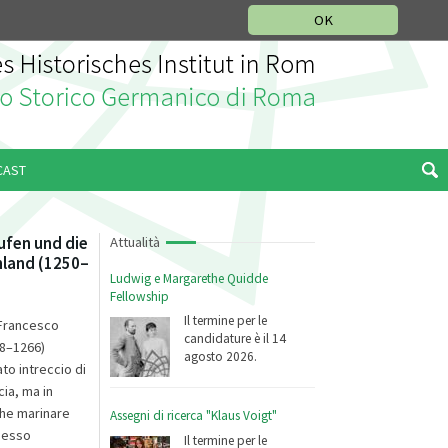
SEZIONE STORIA DELLA MUSICA
DEUTSCH
ENGLISH
OK
CAST
ufen und die
Attualità
nland (1250–
Ludwig e Margarethe Quidde
Fellowship
Il termine per le
 Francesco
candidature è il 14
/58–1266)
agosto 2026.
to intreccio di
cia, ma in
che marinare
Assegni di ricerca "Klaus Voigt"
spesso
Il termine per le