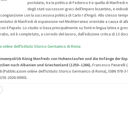
postulata, tra la politica di Federico II e quella di Manfredi 
degli stati successori greci dell'Impero bizantino, e indivi
congiunzione con la successiva politica di Carlo I d'Angiò. Allo stesso tempo, 
tentativi di Manfredi di espansione nel Mediterraneo orientale a causa di all
 con il Papato. Lo studio si basa principalmente su fonti in lingua latina e gre
arabo, ed è completato, a corredo del lavoro, dall'edizione critica di 13 doc
i online dell'Istituto Storico Germanico di Roma
telmeerpolitik König Manfreds von Hohenstaufen und die Anfänge der Ex
izilien nach Albanien und Griechenland (1250–1266)
, Francesco Panarelli (
 (Pubblicazioni online dell'Istituto Storico Germanico di Roma), ISBN 978-3
60/01-2026-00001.