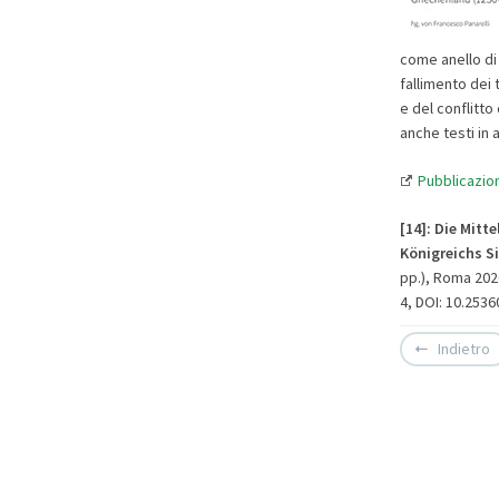
come anello di 
fallimento dei 
e del conflitto
anche testi in 
Pubblicazion
[14]: Die Mit
Königreichs S
pp.), Roma 2026
4, DOI: 10.253
Indietro