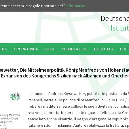
’utente accetta le regole riportate nell’
informativa.
TIES
OPPORTUNITÀ
EVENTI
PUBBLICAZIONI
BIBLIOTECA
POD
sewetter, Die Mittelmeerpolitik König Manfreds von Hohensta
 Expansion des Königreichs Sizilien nach Albanien und Grieche
Lo studio di Andreas Kiesewetter, pubblicato postumo da
Panarelli, verte sulla politica di re Manfredi di Sicilia (1250
nell'area mediterranea e colloca le sue attività nel complica
relazioni, soprattutto per quanto riguarda l'Albania e la Gre
senso lato anche Bisanzio, il Regno d'Aragona, le repubbli
italiane e i domini islamici. L'autore relativizza la frattura, 