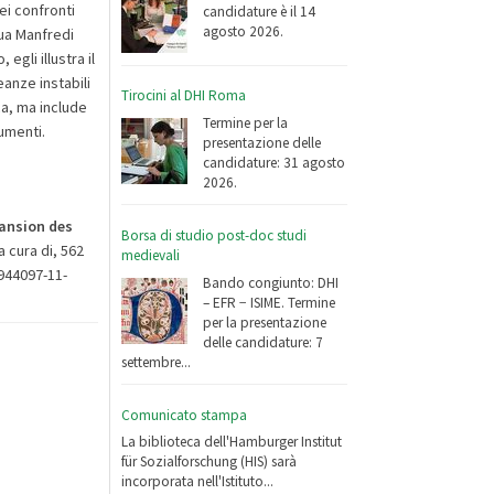
nei confronti
candidature è il 14
agosto 2026.
dua Manfredi
egli illustra il
eanze instabili
Tirocini al DHI Roma
ca, ma include
Termine per la
umenti.
presentazione delle
candidature: 31 agosto
2026.
pansion des
Borsa di studio post-doc studi
a cura di, 562
medievali
-944097-11-
Bando congiunto: DHI
– EFR − ISIME. Termine
per la presentazione
delle candidature: 7
settembre...
Comunicato stampa
La biblioteca dell'Hamburger Institut
für Sozialforschung (HIS) sarà
incorporata nell'Istituto...