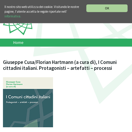
SEZIONE STORIA DELLA MUSICA
DEUTSCH
ENGLISH
Il nostro sito web utilizza dei cookie. Visitando le nostre
OK
pagine, l’utente accetta le regole riportate nell’
informativa.
Home
Giuseppe Cusa/Florian Hartmann (a cura di), I Comuni
cittadini italiani. Protagonisti – artefatti – processi