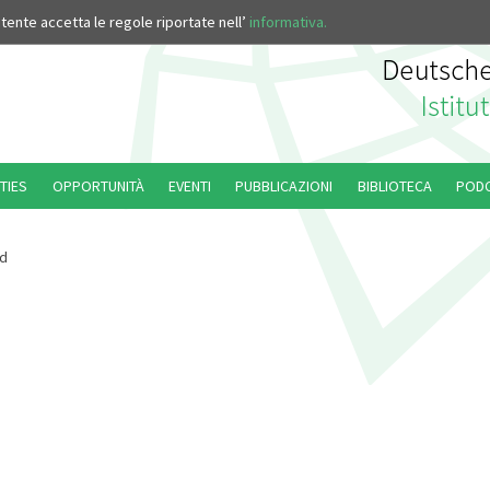
’utente accetta le regole riportate nell’
informativa.
TIES
OPPORTUNITÀ
EVENTI
PUBBLICAZIONI
BIBLIOTECA
POD
d