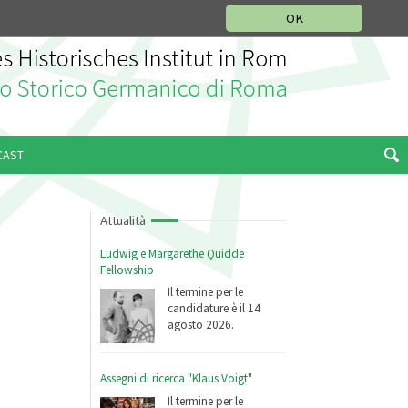
SEZIONE STORIA DELLA MUSICA
DEUTSCH
ENGLISH
OK
CAST
Attualità
Ludwig e Margarethe Quidde
Fellowship
Il termine per le
candidature è il 14
agosto 2026.
Assegni di ricerca "Klaus Voigt"
Il termine per le