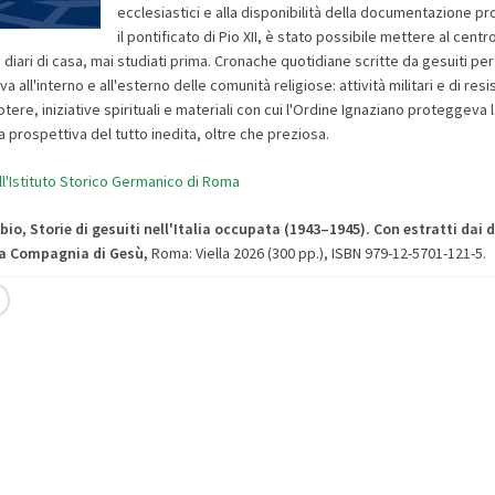
ecclesiastici e alla disponibilità della documentazione p
il pontificato di Pio XII, è stato possibile mettere al centr
 diari di casa, mai studiati prima. Cronache quotidiane scritte da gesuiti pe
 all'interno e all'esterno delle comunità religiose: attività militari e di resi
tere, iniziative spirituali e materiali con cui l'Ordine Ignaziano proteggeva 
una prospettiva del tutto inedita, oltre che preziosa.
l'Istituto Storico Germanico di Roma
bio, Storie di gesuiti nell'Italia occupata (1943–1945). Con estratti dai d
la Compagnia di Gesù
,
Roma: Viella 2026 (300 pp.), ISBN 979-12-5701-121-5.