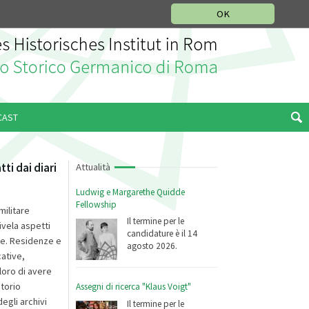
SEZIONE STORIA DELLA MUSICA
DEUTSCH
ENGLISH
OK
CAST
ti dai diari
Attualità
Ludwig e Margarethe Quidde
Fellowship
militare
Il termine per le
ivela aspetti
candidature è il 14
ese. Residenze e
agosto 2026.
cative,
loro di avere
torio
Assegni di ricerca "Klaus Voigt"
egli archivi
Il termine per le