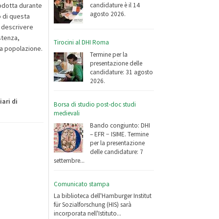
candidature è il 14
rodotta durante
agosto 2026.
o di questa
r descrivere
stenza,
Tirocini al DHI Roma
la popolazione.
Termine per la
presentazione delle
candidature: 31 agosto
2026.
iari di
Borsa di studio post-doc studi
medievali
Bando congiunto: DHI
– EFR − ISIME. Termine
per la presentazione
delle candidature: 7
settembre...
Comunicato stampa
La biblioteca dell'Hamburger Institut
für Sozialforschung (HIS) sarà
incorporata nell'Istituto...