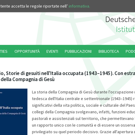
’utente accetta le regole riportate nell’
informativa.
TIES
OPPORTUNITÀ
EVENTI
PUBBLICAZIONI
BIBLIOTECA
POD
io, Storie di gesuiti nell'Italia occupata (1943–1945). Con estrat
a della Compagnia di Gesù
La storia della Compagnia di Gesù durante l'occupazione 
tedesca dell'Italia centrale e settentrionale (1943–1945) r
significativi della vita politica, sociale e culturale del Pa
collegi della Compagnia svolgevano, infatti, funzioni edu
pastorali e assistenziali sul territorio, che permettevano 
un rapporto unico con le comunità e di essere un osserva
privilegiato su quel periodo decisivo. Grazie all'apertura d