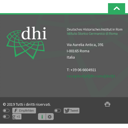
Via Aurelia Antica, 391
I-00165 Roma
Italia
T: +39 06 6604921
reception[at]dhi-roma[dot]it
© 2019 Tutti i diritti riservati.