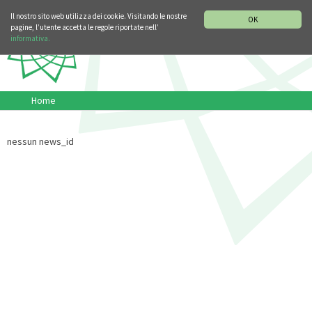
SEZIONE STORIA DELLA MUSICA
DEUTSCH
ENGLISH
Il nostro sito web utilizza dei cookie. Visitando le nostre
OK
pagine, l’utente accetta le regole riportate nell’
informativa.
Home
nessun news_id