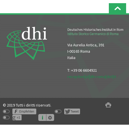
Via Aurelia Antica, 391
I-00165 Roma
Italia
T: +39 06 6604921
reception[at]dhi-roma[dot]it
© 2019 Tutti i diritti riservati.