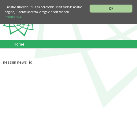
SEZIONE STORIA DELLA MUSICA
DEUTSCH
ENGLISH
Il nostro sito web utilizza dei cookie. Visitando le nostre
OK
pagine, l’utente accetta le regole riportate nell’
informativa.
Home
nessun news_id