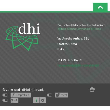
Via Aurelia Antica, 391
I-00165 Roma
Italia
T: +39 06 6604921
reception[at]dhi-roma[dot]it
© 2019 Tutti i diritti riservati.