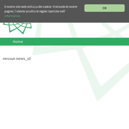
SEZIONE STORIA DELLA MUSICA
DEUTSCH
ENGLISH
Il nostro sito web utilizza dei cookie. Visitando le nostre
OK
pagine, l’utente accetta le regole riportate nell’
informativa.
Home
nessun news_id