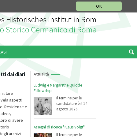
SEZIONE STORIA DELLA MUSICA
DEUTSCH
ENGLISH
OK
CAST
ti dai diari
Attualità
Ludwig e Margarethe Quidde
Fellowship
militare
Il termine per le
ivela aspetti
candidature è il 14
ese. Residenze e
agosto 2026.
cative,
loro di avere
torio
Assegni di ricerca "Klaus Voigt"
egli archivi
Il termine per le