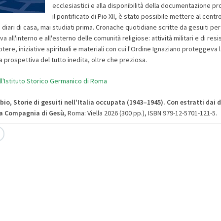
ecclesiastici e alla disponibilità della documentazione p
il pontificato di Pio XII, è stato possibile mettere al centr
 diari di casa, mai studiati prima. Cronache quotidiane scritte da gesuiti pe
 all'interno e all'esterno delle comunità religiose: attività militari e di resi
tere, iniziative spirituali e materiali con cui l'Ordine Ignaziano proteggeva 
una prospettiva del tutto inedita, oltre che preziosa.
l'Istituto Storico Germanico di Roma
bio, Storie di gesuiti nell'Italia occupata (1943–1945). Con estratti dai d
la Compagnia di Gesù
,
Roma: Viella 2026 (300 pp.), ISBN 979-12-5701-121-5.