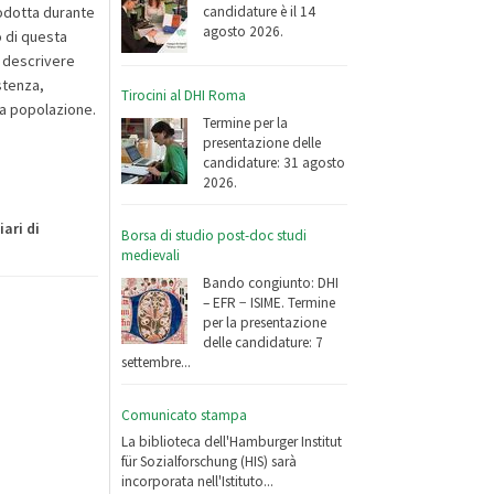
candidature è il 14
rodotta durante
agosto 2026.
o di questa
r descrivere
stenza,
Tirocini al DHI Roma
la popolazione.
Termine per la
presentazione delle
candidature: 31 agosto
2026.
iari di
Borsa di studio post-doc studi
medievali
Bando congiunto: DHI
– EFR − ISIME. Termine
per la presentazione
delle candidature: 7
settembre...
Comunicato stampa
La biblioteca dell'Hamburger Institut
für Sozialforschung (HIS) sarà
incorporata nell'Istituto...