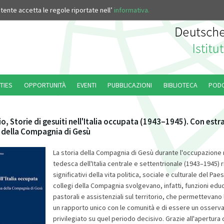
’utente accetta le regole riportate nell’
informativa.
TIES
OPPORTUNITÀ
EVENTI
PUBBLICAZIONI
BIBLIOTECA
POD
io, Storie di gesuiti nell'Italia occupata (1943–1945). Con estrat
a della Compagnia di Gesù
La storia della Compagnia di Gesù durante l'occupazione 
tedesca dell'Italia centrale e settentrionale (1943–1945) r
significativi della vita politica, sociale e culturale del Pa
collegi della Compagnia svolgevano, infatti, funzioni edu
pastorali e assistenziali sul territorio, che permettevano 
un rapporto unico con le comunità e di essere un osserva
privilegiato su quel periodo decisivo. Grazie all'apertura d