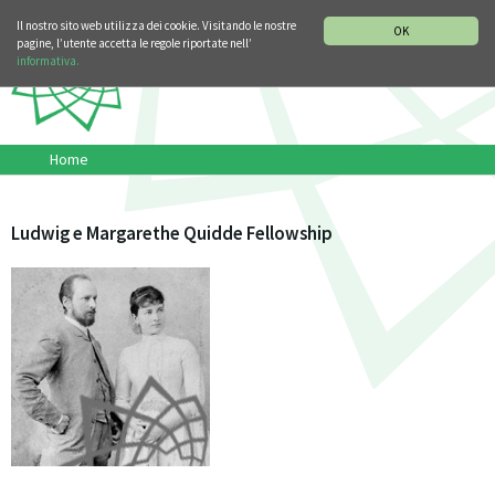
SEZIONE STORIA DELLA MUSICA
DEUTSCH
ENGLISH
Il nostro sito web utilizza dei cookie. Visitando le nostre
OK
pagine, l’utente accetta le regole riportate nell’
informativa.
Home
Ludwig e Margarethe Quidde Fellowship