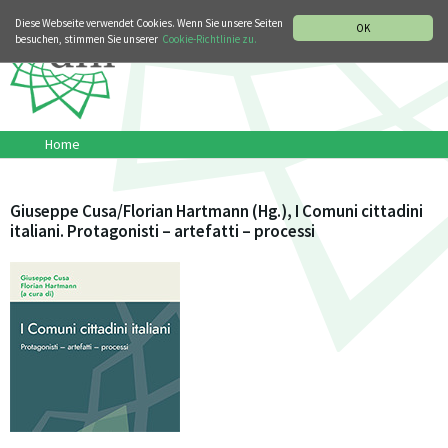
MUSIKGESCHICHTLICHE ABTEILUNG
ITALIANO
ENGLISH
Diese Webseite verwendet Cookies. Wenn Sie unsere Seiten
OK
besuchen, stimmen Sie unserer
Cookie-Richtlinie zu.
Home
Giuseppe Cusa/Florian Hartmann (Hg.), I Comuni cittadini
italiani. Protagonisti – artefatti – processi