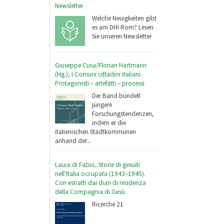
Newsletter
Welche Neuigkeiten gibt
es am DHI Rom? Lesen
Sie unseren Newsletter
Giuseppe Cusa/Florian Hartmann
(Hg.), I Comuni cittadini italiani.
Protagonisti – artefatti – processi
Der Band bündelt
jüngere
Forschungstendenzen,
indem er die
italienischen Stadtkommunen
anhand der...
Laura di Fabio, Storie di gesuiti
nell'Italia occupata (1943–1945).
Con estratti dai diari di residenza
della Compagnia di Gesù
Ricerche 21