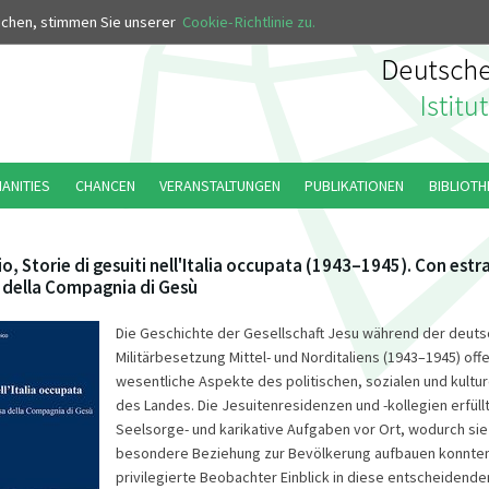
MUS
uchen, stimmen Sie unserer
Cookie-Richtlinie zu.
MANITIES
CHANCEN
VERANSTALTUNGEN
PUBLIKATIONEN
BIBLIOTH
io, Storie di gesuiti nell'Italia occupata (1943–1945). Con estrat
a della Compagnia di Gesù
Die Geschichte der Gesellschaft Jesu während der deut
Militärbesetzung Mittel- und Norditaliens (1943–1945) off
wesentliche Aspekte des politischen, sozialen und kultu
des Landes. Die Jesuitenresidenzen und -kollegien erfüllt
Seelsorge- und karikative Aufgaben vor Ort, wodurch sie
besondere Beziehung zur Bevölkerung aufbauen konnten
privilegierte Beobachter Einblick in diese entscheidende