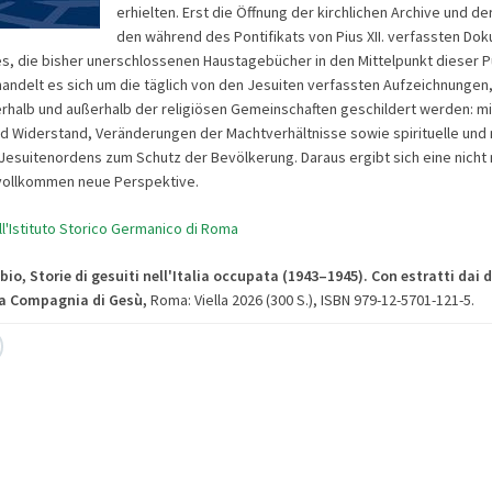
erhielten. Erst die Öffnung der kirchlichen Archive und d
den während des Pontifikats von Pius XII. verfassten Do
s, die bisher unerschlossenen Haustagebücher in den Mittelpunkt dieser Pu
 handelt es sich um die täglich von den Jesuiten verfassten Aufzeichnungen
erhalb und außerhalb der religiösen Gemeinschaften geschildert werden: mil
Widerstand, Veränderungen der Machtverhältnisse sowie spirituelle und 
s Jesuitenordens zum Schutz der Bevölkerung. Daraus ergibt sich eine nicht 
vollkommen neue Perspektive.
l'Istituto Storico Germanico di Roma
bio, Storie di gesuiti nell'Italia occupata (1943–1945). Con estratti dai d
la Compagnia di Gesù
,
Roma: Viella 2026 (300 S.), ISBN 979-12-5701-121-5.