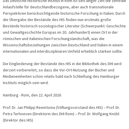
Das Deutsche Historische Institut in Rom ist seit langer Zeit die zentrale
Anlaufstelle für deutschlandbezogene, aber auch transnationale
Perspektiven berücksichtigende historische Forschung in Italien. Durch
die Übergabe der Bestände des HIS finden nun erstmals große
Bestände historisch-soziologischer Literatur (Schwerpunkt: Geschichte
und Gewaltgeschichte Europas im 20. Jahrhundert) einen Ort in der
römischen und italienischen Forschungslandschaft, was die
Wissenschaftsbeziehungen zwischen Deutschland und Italien in einem
internationalen und interdisziplinären Umfeld erheblich stärken sollte.
Die Eingliederung der Bestände des HIS in die Bibliothek des DHI wird
derzeit vorbereitet, so dass die Vor-Ort-Nutzung der Bücher und
Medieneinheiten schon relativ bald nach Schließung des Hamburger
Instituts möglich sein wird.
Hamburg - Rom, den 22. April 2026
Prof. Dr. Jan Philipp Reemtsma (Stiftungsvorstand des HIS) – Prof. Dr.
Petra Terhoeven (Direktorin des DHI Rom) – Prof. Dr. Wolfgang Knöbl
(Direktor des HIS)