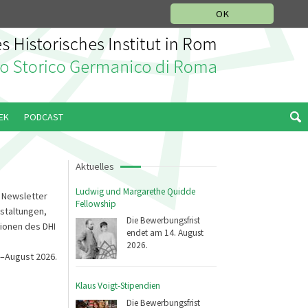
IKGESCHICHTLICHE ABTEILUNG
ITALIANO
ENGLISH
OK
EK
PODCAST
Aktuelles
Ludwig und Margarethe Quidde
r Newsletter
Fellowship
staltungen,
Die Bewerbungsfrist
ionen des DHI
endet am 14. August
2026.
i–August 2026.
Klaus Voigt-Stipendien
Die Bewerbungsfrist