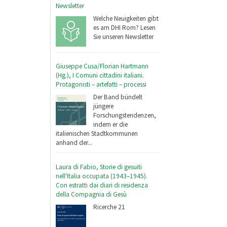
Newsletter
Welche Neuigkeiten gibt
es am DHI Rom? Lesen
Sie unseren Newsletter
Giuseppe Cusa/Florian Hartmann
(Hg.), I Comuni cittadini italiani.
Protagonisti – artefatti – processi
Der Band bündelt
jüngere
Forschungstendenzen,
indem er die
italienischen Stadtkommunen
anhand der...
Laura di Fabio, Storie di gesuiti
nell'Italia occupata (1943–1945).
Con estratti dai diari di residenza
della Compagnia di Gesù
Ricerche 21