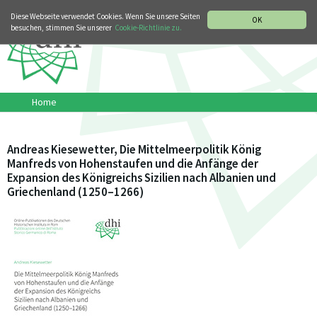
MUSIKGESCHICHTLICHE ABTEILUNG
ITALIANO
ENGLISH
Diese Webseite verwendet Cookies. Wenn Sie unsere Seiten
OK
besuchen, stimmen Sie unserer
Cookie-Richtlinie zu.
Home
Andreas Kiesewetter, Die Mittelmeerpolitik König
Manfreds von Hohenstaufen und die Anfänge der
Expansion des Königreichs Sizilien nach Albanien und
Griechenland (1250–1266)