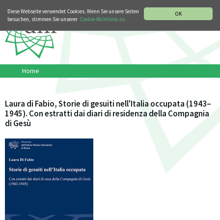
MUSIKGESCHICHTLICHE ABTEILUNG
ITALIANO
ENGLISH
Diese Webseite verwendet Cookies. Wenn Sie unsere Seiten
OK
besuchen, stimmen Sie unserer
Cookie-Richtlinie zu.
Home
Laura di Fabio, Storie di gesuiti nell'Italia occupata (1943–
1945). Con estratti dai diari di residenza della Compagnia
di Gesù