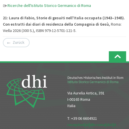
Ricerche dell'Istituto Storico Germanico di Roma
21: Laura di Fabio, Storie di gesuiti nell'Italia occupata (1943–1945).
Con estratti dai diari di residenza della Compagnia di Gesù
,
Roma:
Viella 2026 (300 S.), ISBN 979-12-5701-121-5.
Zurück
Via Aurelia Antica, 391
I-00165 Roma
Italia
T: +39 06 6604921
reception[at]dhi-roma[dot]it