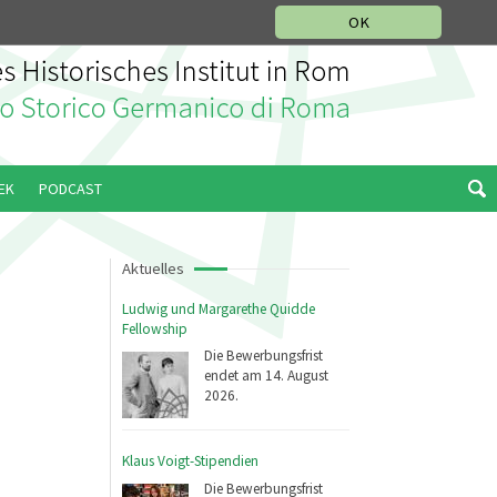
IKGESCHICHTLICHE ABTEILUNG
ITALIANO
ENGLISH
OK
EK
PODCAST
Aktuelles
Ludwig und Margarethe Quidde
Fellowship
Die Bewerbungsfrist
endet am 14. August
2026.
Klaus Voigt-Stipendien
Die Bewerbungsfrist