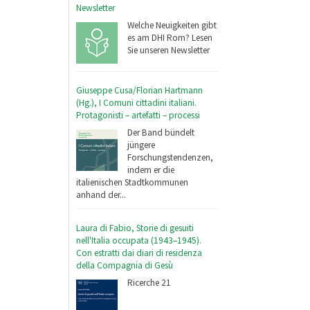
Newsletter
Welche Neuigkeiten gibt
es am DHI Rom? Lesen
Sie unseren Newsletter
Giuseppe Cusa/Florian Hartmann
(Hg.), I Comuni cittadini italiani.
Protagonisti – artefatti – processi
Der Band bündelt
jüngere
Forschungstendenzen,
indem er die
italienischen Stadtkommunen
anhand der...
Laura di Fabio, Storie di gesuiti
nell'Italia occupata (1943–1945).
Con estratti dai diari di residenza
della Compagnia di Gesù
Ricerche 21