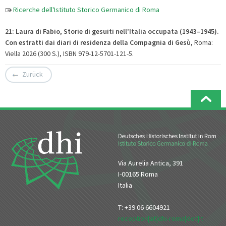
Ricerche dell'Istituto Storico Germanico di Roma
21: Laura di Fabio, Storie di gesuiti nell'Italia occupata (1943–1945).
Con estratti dai diari di residenza della Compagnia di Gesù
,
Roma:
Viella 2026 (300 S.), ISBN 979-12-5701-121-5.
Zurück
Via Aurelia Antica, 391
I-00165 Roma
Italia
T: +39 06 6604921
reception[at]dhi-roma[dot]it