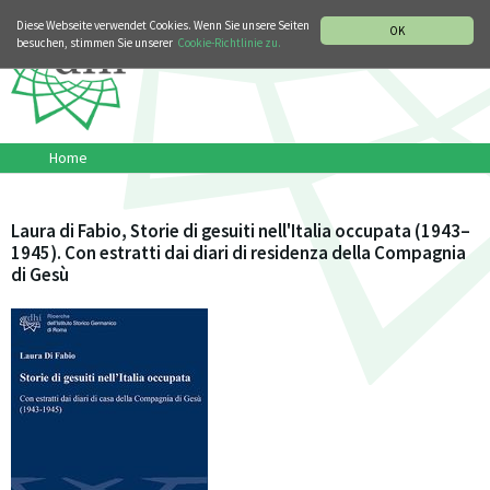
MUSIKGESCHICHTLICHE ABTEILUNG
ITALIANO
ENGLISH
Diese Webseite verwendet Cookies. Wenn Sie unsere Seiten
OK
besuchen, stimmen Sie unserer
Cookie-Richtlinie zu.
Home
Laura di Fabio, Storie di gesuiti nell'Italia occupata (1943–
1945). Con estratti dai diari di residenza della Compagnia
di Gesù