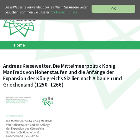
MUSIKGESCHICHTLICHE ABTEILUNG
ITALIANO
ENGLISH
Diese Webseite verwendet Cookies. Wenn Sie unsere Seiten
OK
besuchen, stimmen Sie unserer
Cookie-Richtlinie zu.
Home
Andreas Kiesewetter, Die Mittelmeerpolitik König
Manfreds von Hohenstaufen und die Anfänge der
Expansion des Königreichs Sizilien nach Albanien und
Griechenland (1250–1266)