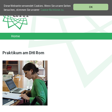
MUSIKGESCHICHTLICHE ABTEILUNG
ITALIANO
ENGLISH
Diese Webseite verwendet Cookies. Wenn Sie unsere Seiten
OK
besuchen, stimmen Sie unserer
Cookie-Richtlinie zu.
Home
Praktikum am DHI Rom