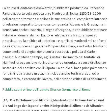
Lo studio di Andreas Kiesewetter, pubblicato postumo da Francesco
Panarelli, verte sulla politica di re Manfredi di Sicilia (1250/58–1266)
nell'area mediterranea e colloca le sue attività nel complicato intreccio
di relazioni, soprattutto per quanto riguarda l'Albania e la Grecia, ma in
senso lato anche Bisanzio, il Regno d'Aragona, le repubbliche marinare
italiane e i domini islamici. L'autore relativizza la frattura, spesso
postulata, tra la politica di Federico II e quella di Manfredi nei confronti
degli stati successori greci dell'Impero bizantino, e individua Manfredi
come anello di congiunzione con la successiva politica di Carlo I
d'Angiò. Allo stesso tempo, egli illustra il fallimento dei tentativi di
Manfredi di espansione nel Mediterraneo orientale a causa di alleanze
instabili e del conflitto con il Papato. Lo studio si basa principalmente su
fonti in lingua latina e greca, ma include anche testi in arabo, ed è
completato, a corredo del lavoro, dall'edizione critica di 13 documenti.
Pubblicazioni online dell'Istituto Storico Germanico di Roma
[14]: Die Mittelmeerpolitik König Manfreds von Hohenstaufen und
die Anfänge der Expansion des Königreichs Sizilien nach Albanien
und Griechenland (1250–1266)
, Francesco Panarelli (a cura di, 562 pp.),