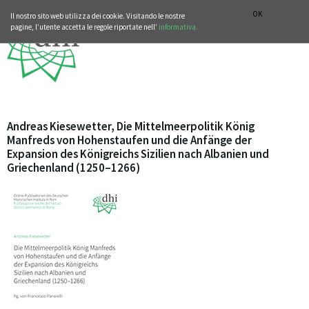
SEZIONE STORIA DELLA MUSICA
DEUTSCH
ENGLISH
OK
Il nostro sito web utilizza dei cookie. Visitando le nostre
pagine, l’utente accetta le regole riportate nell’
informativa.
Andreas Kiesewetter, Die Mittelmeerpolitik König
Manfreds von Hohenstaufen und die Anfänge der
Expansion des Königreichs Sizilien nach Albanien und
Griechenland (1250–1266)