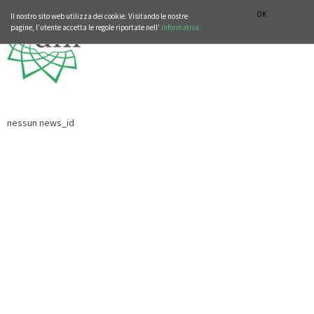
SEZIONE STORIA DELLA MUSICA
DEUTSCH
ENGLISH
OK
Il nostro sito web utilizza dei cookie. Visitando le nostre
pagine, l’utente accetta le regole riportate nell’
informativa.
nessun news_id