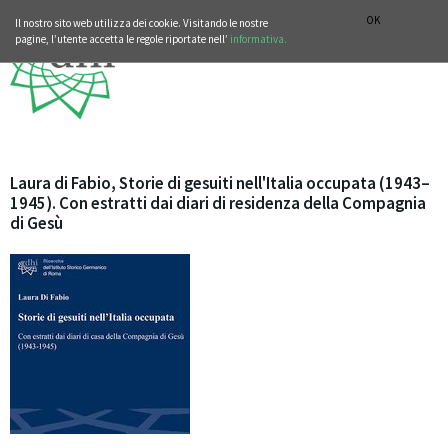
SEZIONE STORIA DELLA MUSICA
DEUTSCH
ENGLISH
OK
Il nostro sito web utilizza dei cookie. Visitando le nostre
pagine, l’utente accetta le regole riportate nell’
informativa.
Laura di Fabio, Storie di gesuiti nell'Italia occupata (1943–
1945). Con estratti dai diari di residenza della Compagnia
di Gesù