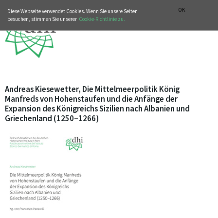
MUSIKGESCHICHTLICHE ABTEILUNG
ITALIANO
ENGLISH
OK
Diese Webseite verwendet Cookies. Wenn Sie unsere Seiten
besuchen, stimmen Sie unserer
Cookie-Richtlinie zu.
Andreas Kiesewetter, Die Mittelmeerpolitik König
Manfreds von Hohenstaufen und die Anfänge der
Expansion des Königreichs Sizilien nach Albanien und
Griechenland (1250–1266)