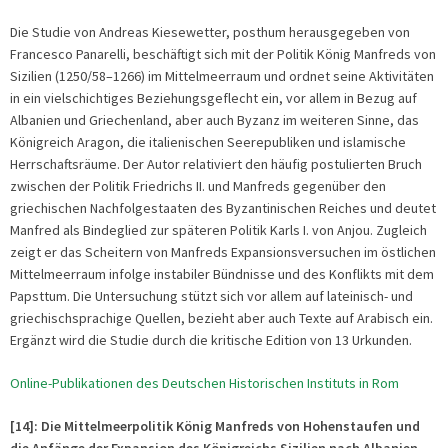
Die Studie von Andreas Kiesewetter, posthum herausgegeben von
Francesco Panarelli, beschäftigt sich mit der Politik König Manfreds von
Sizilien (1250/58–1266) im Mittelmeerraum und ordnet seine Aktivitäten
in ein vielschichtiges Beziehungsgeflecht ein, vor allem in Bezug auf
Albanien und Griechenland, aber auch Byzanz im weiteren Sinne, das
Königreich Aragon, die italienischen Seerepubliken und islamische
Herrschaftsräume. Der Autor relativiert den häufig postulierten Bruch
zwischen der Politik Friedrichs II. und Manfreds gegenüber den
griechischen Nachfolgestaaten des Byzantinischen Reiches und deutet
Manfred als Bindeglied zur späteren Politik Karls I. von Anjou. Zugleich
zeigt er das Scheitern von Manfreds Expansionsversuchen im östlichen
Mittelmeerraum infolge instabiler Bündnisse und des Konflikts mit dem
Papsttum. Die Untersuchung stützt sich vor allem auf lateinisch- und
griechischsprachige Quellen, bezieht aber auch Texte auf Arabisch ein.
Ergänzt wird die Studie durch die kritische Edition von 13 Urkunden.
Online-Publikationen des Deutschen Historischen Instituts in Rom
[14]: Die Mittelmeerpolitik König Manfreds von Hohenstaufen und
die Anfänge der Expansion des Königreichs Sizilien nach Albanien