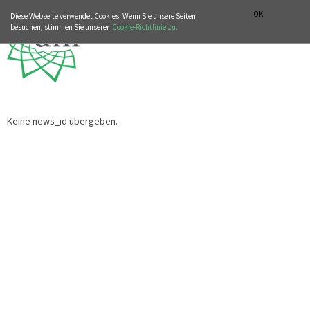
MUSIKGESCHICHTLICHE ABTEILUNG
ITALIANO
ENGLISH
OK
Diese Webseite verwendet Cookies. Wenn Sie unsere Seiten
besuchen, stimmen Sie unserer
Cookie-Richtlinie zu.
Keine news_id übergeben.