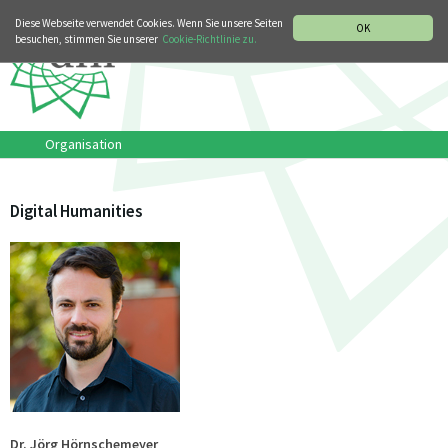
MUSIKGESCHICHTLICHE ABTEILUNG
ITALIANO
ENGLISH
Diese Webseite verwendet Cookies. Wenn Sie unsere Seiten
OK
besuchen, stimmen Sie unserer
Cookie-Richtlinie zu.
Organisation
Digital Humanities
Dr. Jörg Hörnschemeyer