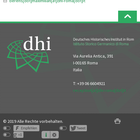
berens[dot]maximilian[at]dhi-roma[dot]it
Via Aurelia Antica, 391
I-00165 Roma
Italia
T: +39 06 6604921
reception[at]dhi-roma[dot]it
© 2019 Alle Rechte vorbehalten.