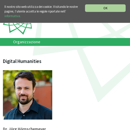
SEZIONE STORIA DELLA MUSICA
DEUTSCH
ENGLISH
Il nostro sito web utilizza dei cookie. Visitando le nostre
OK
pagine, l’utente accetta le regole riportate nell’
informativa.
Organizzazione
Digital Humanities
Dr. Jörg Hörnschemeyer