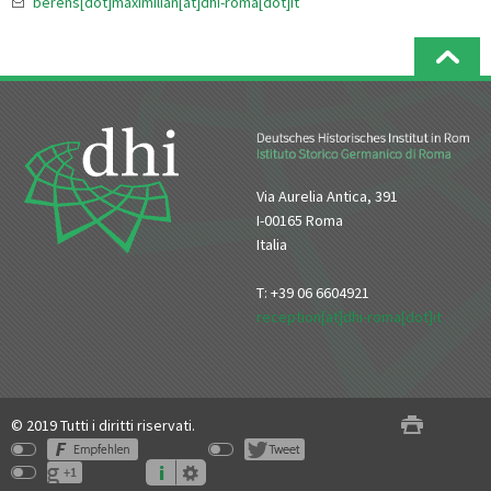
berens[dot]maximilian[at]dhi-roma[dot]it
Via Aurelia Antica, 391
I-00165 Roma
Italia
T: +39 06 6604921
reception[at]dhi-roma[dot]it
© 2019 Tutti i diritti riservati.