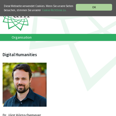
MUSIKGESCHICHTLICHE ABTEILUNG
ITALIANO
ENGLISH
Diese Webseite verwendet Cookies. Wenn Sie unsere Seiten
OK
besuchen, stimmen Sie unserer
Cookie-Richtlinie zu.
Organisation
Digital Humanities
Dr. Jörg Hörnschemeyer