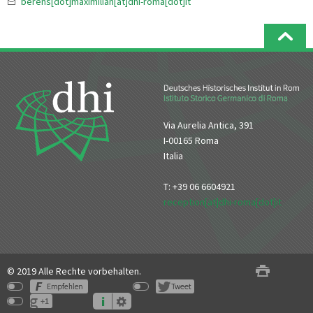
berens[dot]maximilian[at]dhi-roma[dot]it
Via Aurelia Antica, 391
I-00165 Roma
Italia
T: +39 06 6604921
reception[at]dhi-roma[dot]it
© 2019 Alle Rechte vorbehalten.