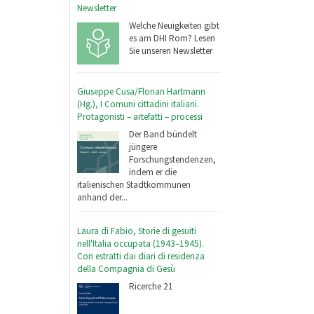
Newsletter
Welche Neuigkeiten gibt
es am DHI Rom? Lesen
Sie unseren Newsletter
Giuseppe Cusa/Florian Hartmann
(Hg.), I Comuni cittadini italiani.
Protagonisti – artefatti – processi
Der Band bündelt
jüngere
Forschungstendenzen,
indem er die
italienischen Stadtkommunen
anhand der...
Laura di Fabio, Storie di gesuiti
nell'Italia occupata (1943–1945).
Con estratti dai diari di residenza
della Compagnia di Gesù
Ricerche 21