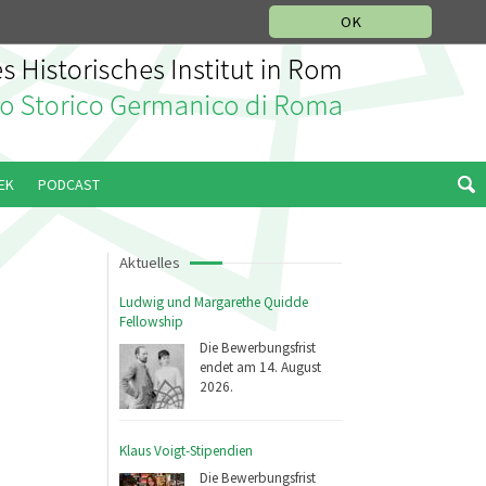
IKGESCHICHTLICHE ABTEILUNG
ITALIANO
ENGLISH
OK
EK
PODCAST
Aktuelles
Ludwig und Margarethe Quidde
Fellowship
Die Bewerbungsfrist
endet am 14. August
2026.
Klaus Voigt-Stipendien
Die Bewerbungsfrist