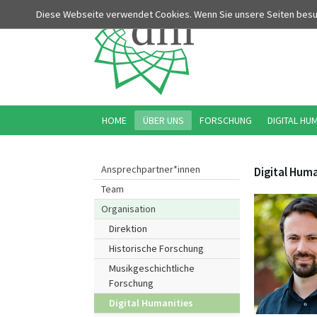
Diese Webseite verwendet Cookies. Wenn Sie unsere Seiten bes
HOME
ÜBER UNS
FORSCHUNG
DIGITAL HU
Ansprechpartner*innen
Digital Huma
Team
Organisation
Direktion
Historische Forschung
Musikgeschichtliche
Forschung
Digital Humanities