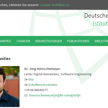
MUS
uchen, stimmen Sie unserer
Cookie-Richtlinie zu.
MANITIES
CHANCEN
VERANSTALTUNGEN
PUBLIKATIONEN
BIBLIOTH
nities
Dr. Jörg Hörnschemeyer
Leiter Digital Humanities, Software Engineering
Vita
Schriftenverzeichnis
+39 06 66049277
hoernschemeyer[at]dhi-roma[dot]it