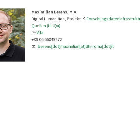
Maximilian Berens, M.A.
Digital Humanities, Projekt
Forschungsdateninfrastruktu
Quellen (HisQu)
Vita
+39 06 66049272
berens[dot]maximilian[at]dhi-roma[dot]it