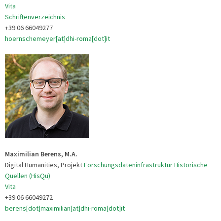
Vita
Schriftenverzeichnis
+39 06 66049277
hoernschemeyer[at]dhi-roma[dot]it
Maximilian Berens, M.A.
Digital Humanities, Projekt
Forschungsdateninfrastruktur Historische
Quellen (HisQu)
Vita
+39 06 66049272
berens[dot]maximilian[at]dhi-roma[dot]it