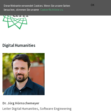
MUSIKGESCHICHTLICHE ABTEILUNG
ITALIANO
ENGLISH
OK
Diese Webseite verwendet Cookies. Wenn Sie unsere Seiten
besuchen, stimmen Sie unserer
Cookie-Richtlinie zu.
Digital Humanities
Dr. Jörg Hörnschemeyer
Leiter Digital Humanities, Software Engineering