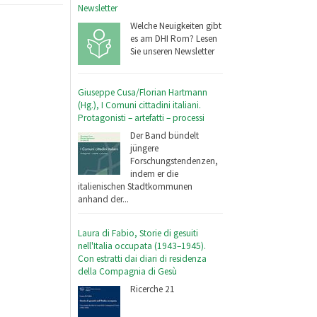
Newsletter
Welche Neuigkeiten gibt
es am DHI Rom? Lesen
Sie unseren Newsletter
Giuseppe Cusa/Florian Hartmann
(Hg.), I Comuni cittadini italiani.
Protagonisti – artefatti – processi
Der Band bündelt
jüngere
Forschungstendenzen,
indem er die
italienischen Stadtkommunen
anhand der...
Laura di Fabio, Storie di gesuiti
nell'Italia occupata (1943–1945).
Con estratti dai diari di residenza
della Compagnia di Gesù
Ricerche 21