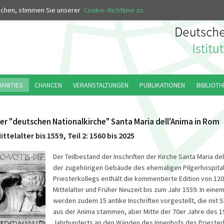
MUS
uchen, stimmen Sie unserer
Cookie-Richtlinie zu.
MANITIES
CHANCEN
VERANSTALTUNGEN
PUBLIKATIONEN
BIBLIOTH
der "deutschen Nationalkirche" Santa Maria dell'Anima in Rom
ittelalter bis 1559, Teil 2: 1560 bis 2025
Der Teilbestand der Inschriften der Kirche Santa Maria de
der zugehörigen Gebäude des ehemaligen Pilgerhospital
Priesterkollegs enthält die kommentierte Edition von 120 
Mittelalter und Früher Neuzeit bis zum Jahr 1559. In eine
werden zudem 15 antike Inschriften vorgestellt, die mit S
aus der Anima stammen, aber Mitte der 70er Jahre des 1
Jahrhunderts an den Wänden des Innenhofs des Priester