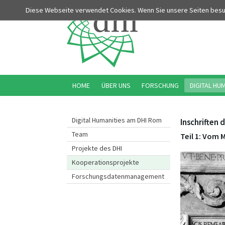
Diese Webseite verwendet Cookies. Wenn Sie unsere Seiten bes
HOME
ÜBER UNS
FORSCHUNG
DIGITAL HU
Digital Humanities am DHI Rom
Inschriften 
Team
Teil 1: Vom M
Projekte des DHI
Kooperationsprojekte
Forschungsdatenmanagement