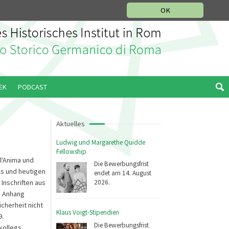
IKGESCHICHTLICHE ABTEILUNG
ITALIANO
ENGLISH
OK
EK
PODCAST
Aktuelles
Ludwig und Margarethe Quidde
Fellowship
ll'Anima und
Die Bewerbungsfrist
s und heutigen
endet am 14. August
2026.
Inschriften aus
m Anhang
icherheit nicht
Klaus Voigt-Stipendien
9.
Die Bewerbungsfrist
kollegs