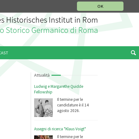
SEZIONE STORIA DELLA MUSICA
DEUTSCH
ENGLISH
OK
CAST
Attualità
Ludwig e Margarethe Quidde
Fellowship
Il termine per le
candidature è il 14
agosto 2026.
Assegni di ricerca "Klaus Voigt"
Il termine per le