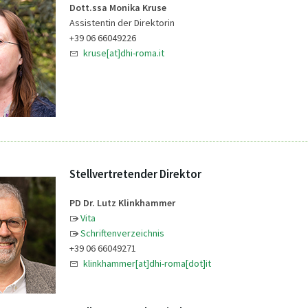
Dott.ssa Monika Kruse
Assistentin der Direktorin
+39 06 66049226
kruse[at]dhi-roma.it
Stellvertretender Direktor
PD Dr. Lutz Klinkhammer
Vita
Schriftenverzeichnis
+39 06 66049271
klinkhammer[at]dhi-roma[dot]it