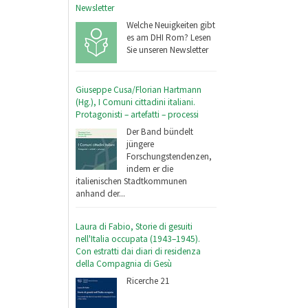
Newsletter
Welche Neuigkeiten gibt
es am DHI Rom? Lesen
Sie unseren Newsletter
Giuseppe Cusa/Florian Hartmann
(Hg.), I Comuni cittadini italiani.
Protagonisti – artefatti – processi
Der Band bündelt
jüngere
Forschungstendenzen,
indem er die
italienischen Stadtkommunen
anhand der...
Laura di Fabio, Storie di gesuiti
nell'Italia occupata (1943–1945).
Con estratti dai diari di residenza
della Compagnia di Gesù
Ricerche 21