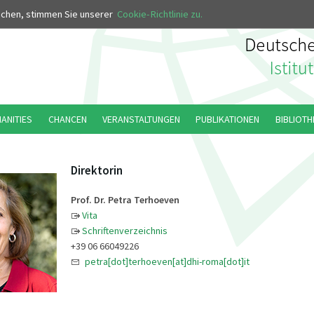
MUS
uchen, stimmen Sie unserer
Cookie-Richtlinie zu.
MANITIES
CHANCEN
VERANSTALTUNGEN
PUBLIKATIONEN
BIBLIOTH
Direktorin
Prof. Dr. Petra Terhoeven
Vita
Schriftenverzeichnis
+39 06 66049226
petra[dot]terhoeven[at]dhi-roma[dot]it