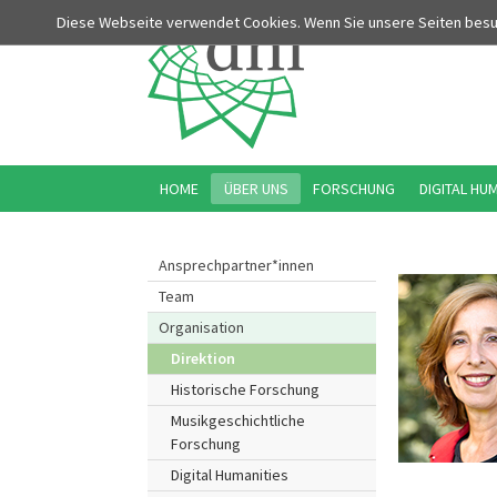
Diese Webseite verwendet Cookies. Wenn Sie unsere Seiten bes
HOME
ÜBER UNS
FORSCHUNG
DIGITAL HU
Ansprechpartner*innen
Team
Organisation
Direktion
Historische Forschung
Musikgeschichtliche
Forschung
Digital Humanities