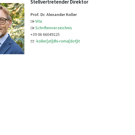
Stellvertretender Direktor
Prof. Dr. Alexander Koller
Vita
Schriftenverzeichnis
+39 06 66049225
koller[at]dhi-roma[dot]it