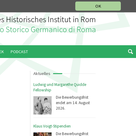
IKGESCHICHTLICHE ABTEILUNG
ITALIANO
ENGLISH
OK
EK
PODCAST
Aktuelles
Ludwig und Margarethe Quidde
Fellowship
Die Bewerbungsfrist
endet am 14. August
2026.
Klaus Voigt-Stipendien
Die Bewerbungsfrist